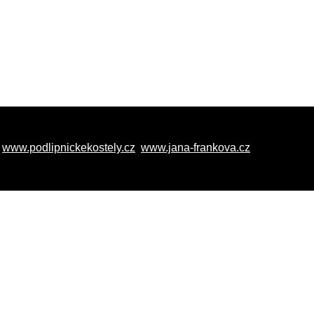
www.podlipnickekostely.cz
www.jana-frankova.cz