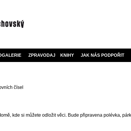
nezávislý podmelechovský spolek
OGALERIE
ZPRAVODAJ
KNIHY
JAK NÁS PODPOŘIT
ovních čísel
mě, kde si můžete odložit věci. Bude připravena polévka, párky